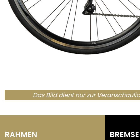
Das Bild dient nur zur Veranschauli
RAHMEN
BREMSE