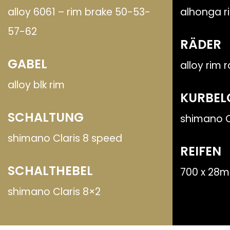
alloy 6061 – rim brake 50-53-
alhonga r
57-62
RÄDER
GABEL
alloy rim 
alloy blk rim
KURBEL
SCHALTUNG
shimano C
shimano Claris 8 speed
REIFEN
SCHALTHEBEL
700 x 28m
shimano Claris 8×2