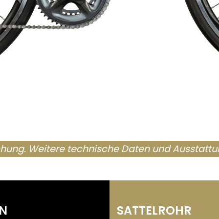
chung. Weitere technische Daten und Ausstattu
N
SATTELROHR