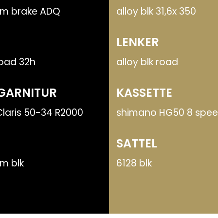
im brake ADQ
alloy blk 31,6x 350
LENKER
road 32h
alloy blk road
GARNITUR
KASSETTE
laris 50-34 R2000
shimano HG50 8 spee
SATTEL
m blk
6128 blk