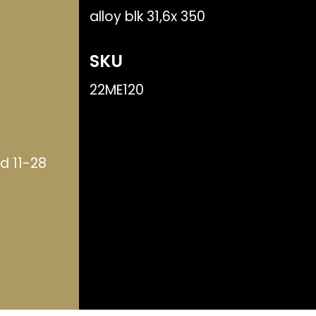
alloy blk 31,6x 350
SKU
22ME120
d 11-28