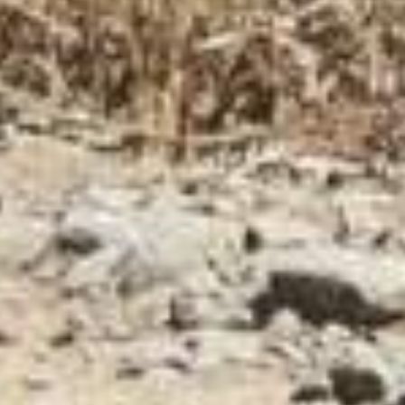
CONTATTI
CATEGORIE
Fondriest è un marchio
PERFORMANCE LINE
di Cicli Esperia Spa
SPORT LINE
Viale Enzo Ferrari,