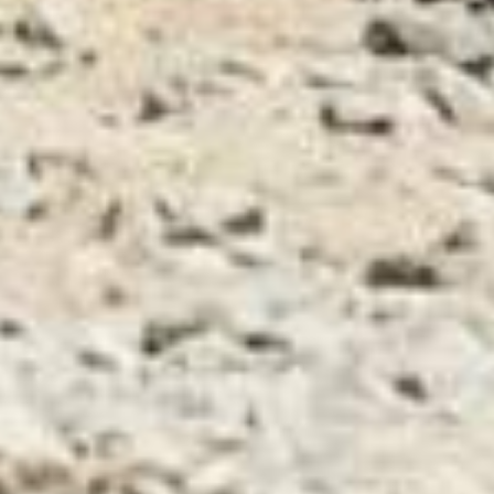
8/10/12
30014 Cavarzere (VE)
Italy
P.iva 02291540280
UTILITÀ
Privacy Policy
Responsabilità sociale
Lavora con noi
Contatti
FAQ
Maurizio’s Bike Blog
Download