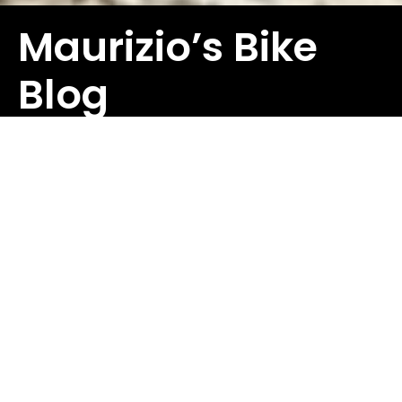
Registrazione garanzia
Maurizio’s Bike
B2B
Blog