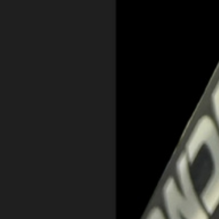
CONTATTI
CATEGORIE
Fondriest è un marchio
PERFORMANCE LINE
di Cicli Esperia Spa
SPORT LINE
Viale Enzo Ferrari,
8/10/12
30014 Cavarzere (VE)
Italy
P.iva 02291540280
UTILITÀ
Privacy Policy
Responsabilità sociale