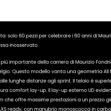
a: solo 60 pezzi per celebrare i 60 anni di Maur
ssa inosservato.
più importante della carriera di Maurizio Fondri
lgio. Questo modello vanta una geometria All Roa
alle lunghe distanze agli sprint. Il telaio è super
 comfort lay-up. Il lay-up esterno UD evidenzia
um che offre massime prestazioni a un prezzo g
 AXS ready, con manubrio monoscocca in carbon