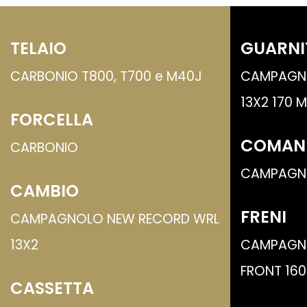
TELAIO
GUARNI
CARBONIO T800, T700 e M40J
CAMPAGN
13X2 170 
FORCELLA
COMAN
CARBONIO
CAMPAGN
CAMBIO
FRENI
CAMPAGNOLO NEW RECORD WRL
13X2
CAMPAGN
FRONT 16
CASSETTA