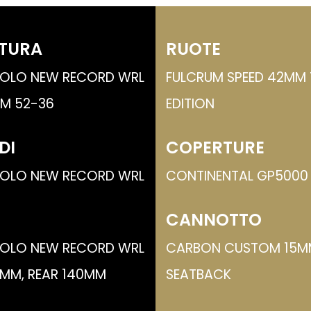
TURA
RUOTE
OLO NEW RECORD WRL
FULCRUM SPEED 42MM
MM 52-36
EDITION
DI
COPERTURE
OLO NEW RECORD WRL
CONTINENTAL GP5000 
CANNOTTO
OLO NEW RECORD WRL
CARBON CUSTOM 15M
0MM, REAR 140MM
SEATBACK