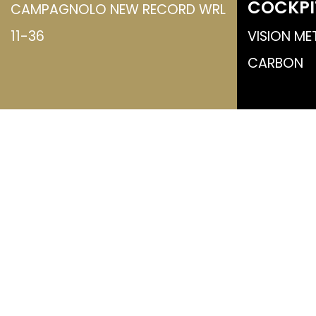
COCKPI
CAMPAGNOLO NEW RECORD WRL
11-36
VISION ME
CARBON