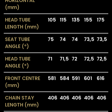
HORIZONTAL
(mm)
HEAD TUBE
105
115
135
155
175
LENGTH (mm)
SEAT TUBE
75
74
74
73,5
73,5
ANGLE (°)
HEAD TUBE
71
71,5
72
72,5
72,5
ANGLE (°)
CONTACTS
CATEGORIES
FRONT CENTRE
581
584
591
601
616
Fondriest is a trademark
PERFORMANCE LINE
(mm)
of Cicli Esperia Spa
SPORT LINE
Viale Enzo Ferrari,
CHAIN STAY
406
406
406
406
406
8/10/12
LENGTH (mm)
30014 Cavarzere (VE)