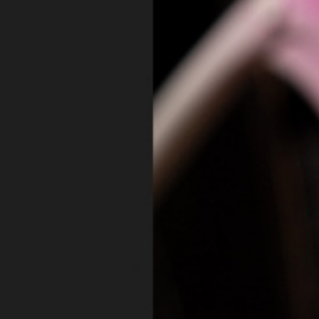
CONTATTI
CATEGORIE
Fondriest è un marchio
PERFORMANCE LINE
di Cicli Esperia Spa
SPORT LINE
Viale Enzo Ferrari,
8/10/12
30014 Cavarzere (VE)
Italy
P.iva 02291540280
UTILITÀ
Privacy Policy
Responsabilità sociale