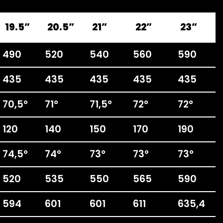
19.5”
20.5”
21”
22”
23”
490
520
540
560
590
435
435
435
435
435
70,5°
71°
71,5°
72°
72°
120
140
150
170
190
74,5°
74°
73°
73°
73°
520
535
550
565
590
594
601
601
611
635,4