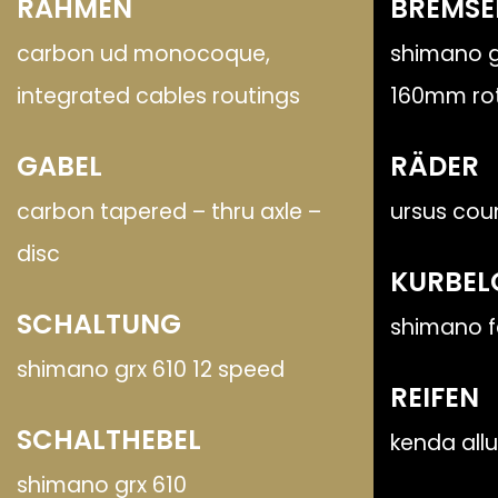
RAHMEN
BREMSE
carbon ud monocoque,
shimano g
integrated cables routings
160mm ro
GABEL
RÄDER
carbon tapered – thru axle –
ursus cou
disc
KURBEL
SCHALTUNG
shimano f
shimano grx 610 12 speed
REIFEN
SCHALTHEBEL
kenda all
shimano grx 610