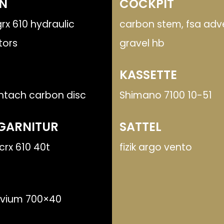
N
COCKPIT
rx 610 hydraulic
carbon stem, fsa adv
tors
gravel hb
KASSETTE
ntach carbon disc
Shimano 7100 10-51
GARNITUR
SATTEL
crx 610 40t
fizik argo vento
uvium 700×40