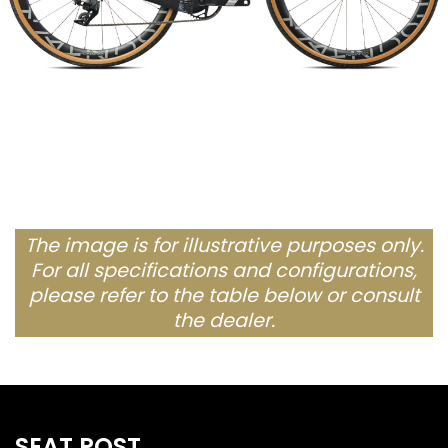
The image is for illustrative purposes only.
For all specifications and configurations,
please refer to the table below or consult
the dealer.
SEAT POST