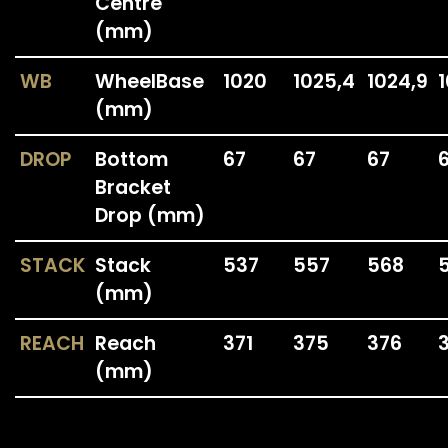
Centre
(mm)
WB
WheelBase
1020
1025,4
1024,9
(mm)
DROP
Bottom
67
67
67
Bracket
Drop (mm)
STACK
Stack
537
557
568
(mm)
CONTACTS
CATEGORIES
REACH
Reach
371
375
376
Fondriest is a trademark
PERFORMANCE LINE
(mm)
of Cicli Esperia Spa
SPORT LINE
Viale Enzo Ferrari,
8/10/12