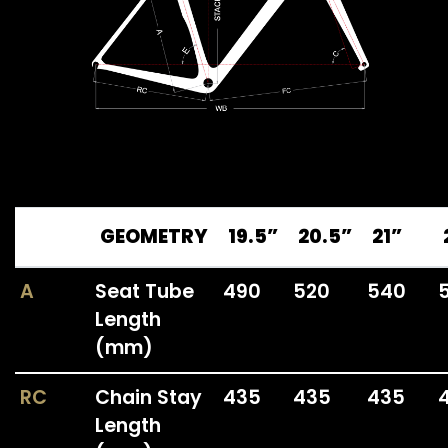
GEOMETRY
19.5”
20.5”
21”
A
Seat Tube
490
520
540
Length
(mm)
RC
Chain Stay
435
435
435
Length