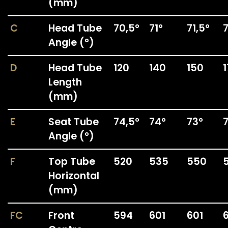
(mm)
C
Head Tube
70,5°
71°
71,5°
Angle (°)
D
Head Tube
120
140
150
Length
(mm)
E
Seat Tube
74,5°
74°
73°
Angle (°)
F
Top Tube
520
535
550
Horizontal
(mm)
FC
Front
594
601
601
6