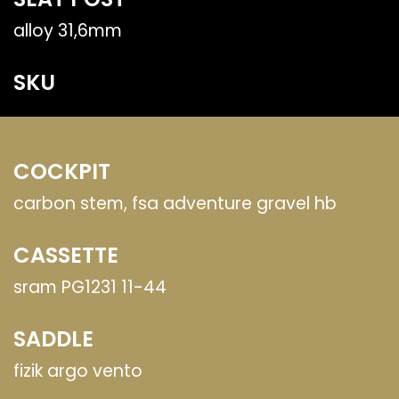
alloy 31,6mm
SKU
COCKPIT
carbon stem, fsa adventure gravel hb
CASSETTE
sram PG1231 11-44
SADDLE
fizik argo vento