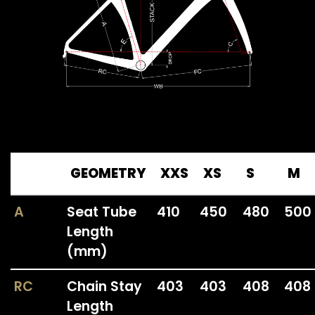
GEOMETRY
XXS
XS
S
M
A
Seat Tube
410
450
480
500
Length
(mm)
RC
Chain Stay
403
403
408
408
Length