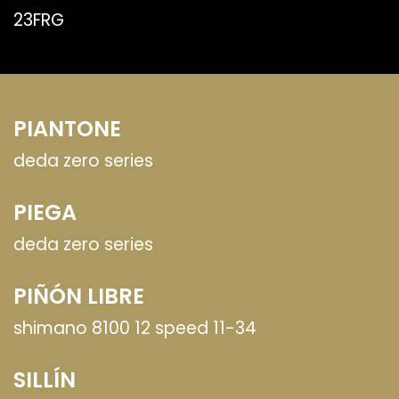
23FRG
PIANTONE
deda zero series
PIEGA
deda zero series
PIÑÓN LIBRE
shimano 8100 12 speed 11-34
SILLÍN