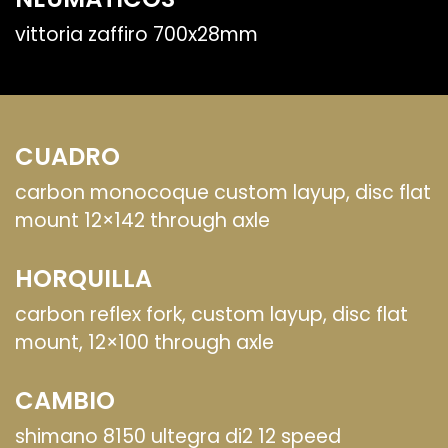
vittoria zaffiro 700x28mm
CUADRO
carbon monocoque custom layup, disc flat
mount 12×142 through axle
HORQUILLA
carbon reflex fork, custom layup, disc flat
mount, 12×100 through axle
CAMBIO
shimano 8150 ultegra di2 12 speed