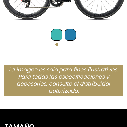
La imagen es solo para fines ilustrativos.
Para todas las especificaciones y
accesorios, consulte el distribuidor
autorizado.
TAMAÑO