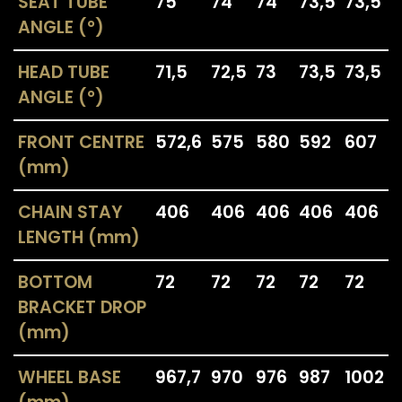
SEAT TUBE
75
74
74
73,5
73,5
ANGLE (°)
HEAD TUBE
71,5
72,5
73
73,5
73,5
ANGLE (°)
FRONT CENTRE
572,6
575
580
592
607
(mm)
CHAIN STAY
406
406
406
406
406
LENGTH (mm)
BOTTOM
72
72
72
72
72
BRACKET DROP
(mm)
WHEEL BASE
967,7
970
976
987
1002