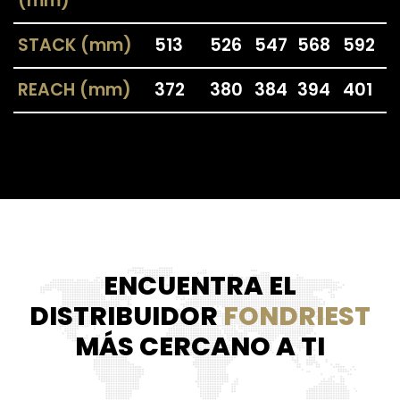
(mm)
STACK (mm)
513
526
547
568
592
REACH (mm)
372
380
384
394
401
ENCUENTRA EL
DISTRIBUIDOR
FONDRIEST
MÁS CERCANO A TI