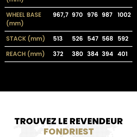
WHEEL BASE
967,7
970
976
987
1002
(mm)
STACK (mm)
513
526
547
568
592
REACH (mm)
372
380
384
394
401
TROUVEZ LE REVENDEUR
FONDRIEST