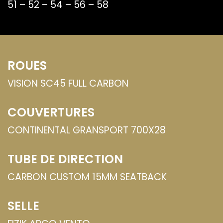
51 – 52 – 54 – 56 – 58
ROUES
VISION SC45 FULL CARBON
COUVERTURES
CONTINENTAL GRANSPORT 700X28
TUBE DE DIRECTION
CARBON CUSTOM 15MM SEATBACK
SELLE