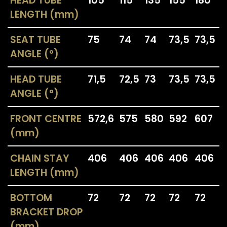
HEAD TUBE
105
115
135
155
180
LENGTH (mm)
SEAT TUBE
75
74
74
73,5
73,5
ANGLE (°)
HEAD TUBE
71,5
72,5
73
73,5
73,5
ANGLE (°)
FRONT CENTRE
572,6
575
580
592
607
(mm)
CHAIN STAY
406
406
406
406
406
LENGTH (mm)
BOTTOM
72
72
72
72
72
BRACKET DROP
(mm)