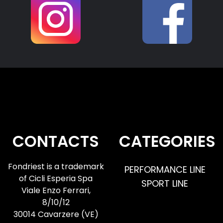
Per registrarsi online:
https://internationalbikefestival.com
/biglietteria/
@internationalbikefestival
#fondriest #fondriestbici #road
#gravel #ibf
4
1
CONTACTS
CATEGORIES
Fondriest is a trademark
PERFORMANCE LINE
of Cicli Esperia Spa
SPORT LINE
Viale Enzo Ferrari,
8/10/12
30014 Cavarzere (VE)