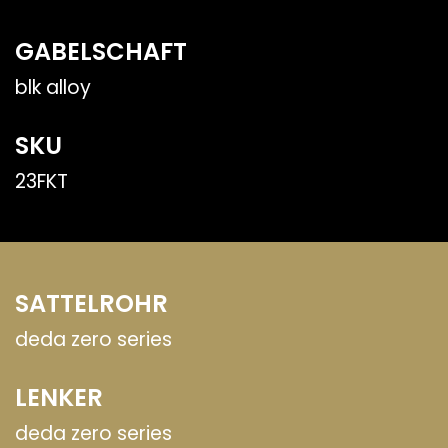
GABELSCHAFT
blk alloy
SKU
23FKT
SATTELROHR
deda zero series
LENKER
deda zero series