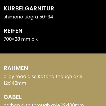
KURBELGARNITUR
shimano tiagra 50-34
REIFEN
700×28 mm blk
RAHMEN
alloy road disc Katana though axle
12x142mm
GABEL
carbon disc through axle 12x100mm