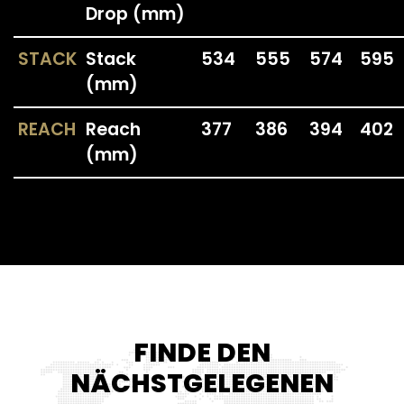
Drop (mm)
STACK
Stack
534
555
574
595
(mm)
CONTACTS
CATEGORIES
REACH
Reach
377
386
394
402
(mm)
Fondriest is a trademark
PERFORMANCE LINE
of Cicli Esperia Spa
SPORT LINE
Viale Enzo Ferrari,
8/10/12
30014 Cavarzere (VE)
Italy
VAT number
02291540280
FINDE DEN
NÄCHSTGELEGENEN