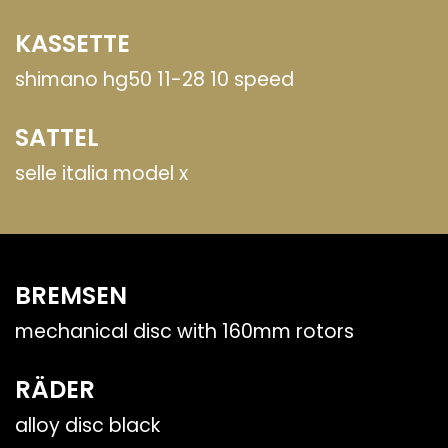
KASSETTE
shimano hg50 11-28 10 speed
SATTEL
selle italia model x
BREMSEN
mechanical disc with 160mm rotors
RÄDER
alloy disc black