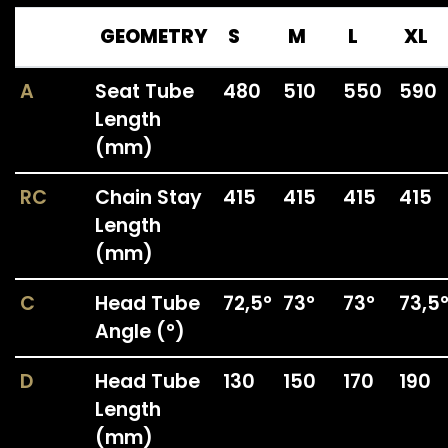
GEOMETRY
S
M
L
XL
A
Seat Tube
480
510
550
590
Length
(mm)
RC
Chain Stay
415
415
415
415
Length
(mm)
C
Head Tube
72,5°
73°
73°
73,5
Angle (°)
D
Head Tube
130
150
170
190
Length
(mm)