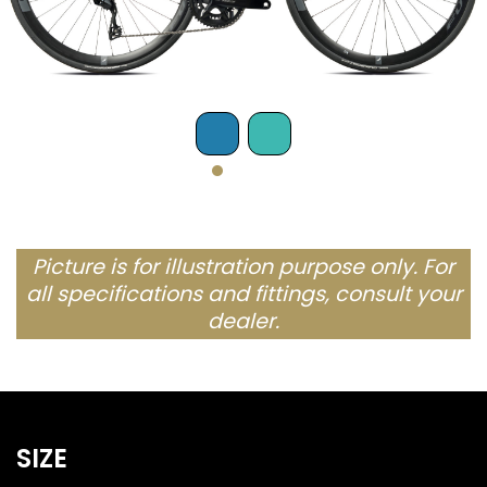
Picture is for illustration purpose only. For
all specifications and fittings, consult your
dealer.
SIZE