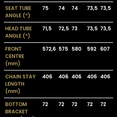
SEAT TUBE
75
74
74
73,5
73,5
ANGLE (°)
HEAD TUBE
71,5
72,5
73
73,5
73,5
ANGLE (°)
FRONT
572,6
575
580
592
607
CENTRE
(mm)
CHAIN STAY
406
406
406
406
406
LENGTH
(mm)
BOTTOM
72
72
72
72
72
BRACKET