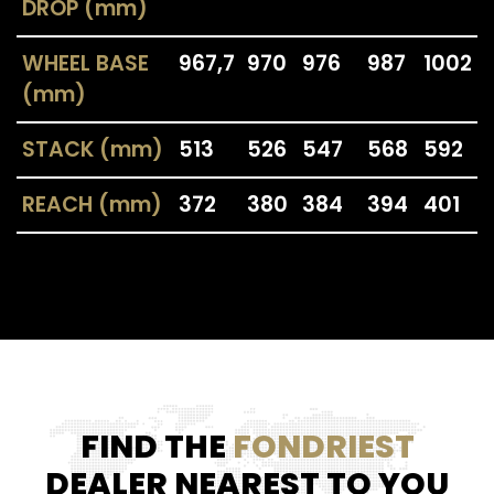
DROP (mm)
WHEEL BASE
967,7
970
976
987
1002
(mm)
STACK (mm)
513
526
547
568
592
REACH (mm)
372
380
384
394
401
FIND THE
FONDRIEST
DEALER NEAREST TO YOU