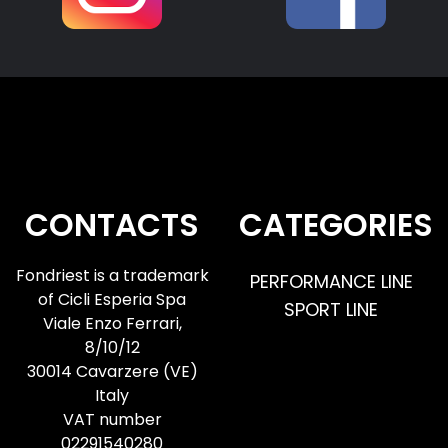
@internationalbikefestival
#fondriest #fondriestbici #road
#gravel #ibf
27
1
CONTACTS
CATEGORIES
Fondriest is a trademark
PERFORMANCE LINE
of Cicli Esperia Spa
SPORT LINE
Viale Enzo Ferrari,
8/10/12
30014 Cavarzere (VE)
Italy
VAT number
02291540280