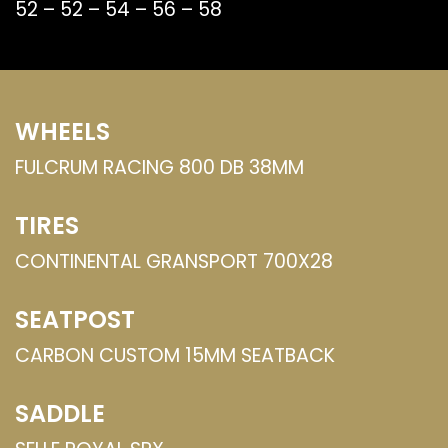
52 – 52 – 54 – 56 – 58
WHEELS
FULCRUM RACING 800 DB 38MM
TIRES
CONTINENTAL GRANSPORT 700X28
SEATPOST
CARBON CUSTOM 15MM SEATBACK
SADDLE