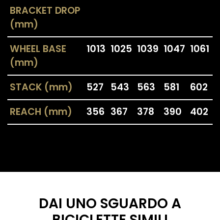
BRACKET DROP
(mm)
WHEEL BASE
1013
1025
1039
1047
1061
(mm)
STACK (mm)
527
543
563
581
602
REACH (mm)
356
367
378
390
402
DAI UNO SGUARDO A
BICICLETTE SIMILI