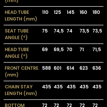
(mm)
HEAD TUBE
110
125
145
160
180
LENGTH (mm)
SEAT TUBE
75
74,5
74
73,5
73,5
ANGLE (°)
HEAD TUBE
69
69,5
70
71
71,5
ANGLE (°)
FRONT CENTRE
588
601
614
623
636
(mm)
CHAIN STAY
435
435
435
435
435
LENGTH (mm)
BOTTOM
72
72
72
72
72