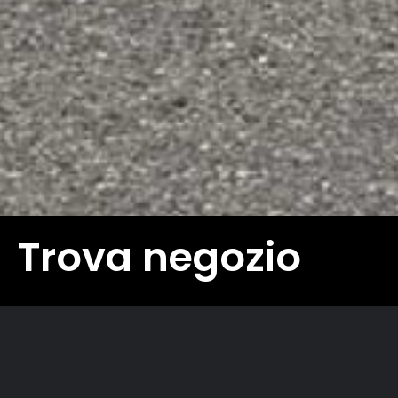
Privacy Policy
Responsabilità sociale
Lavora con noi
Contatti
FAQ
Maurizio’s Bike Blog
Download
Registrazione garanzia
B2B
Trova negozio