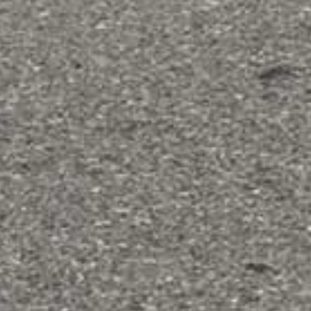
CONTATTI
CATEGORIE
Fondriest è un marchio
PERFORMANCE LINE
di Cicli Esperia Spa
SPORT LINE
Viale Enzo Ferrari,
8/10/12
30014 Cavarzere (VE)
Italy
P.iva 02291540280
UTILITÀ