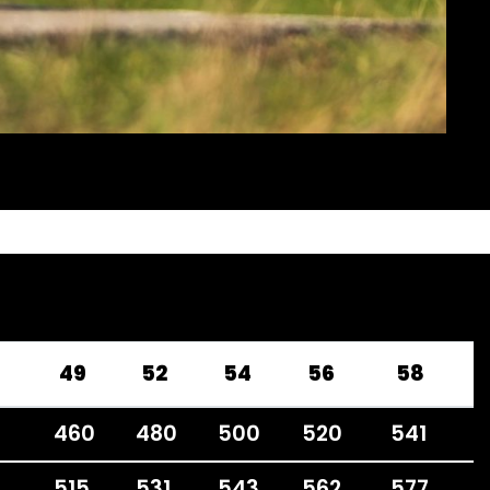
49
52
54
56
58
460
480
500
520
541
515
531
543
562
577