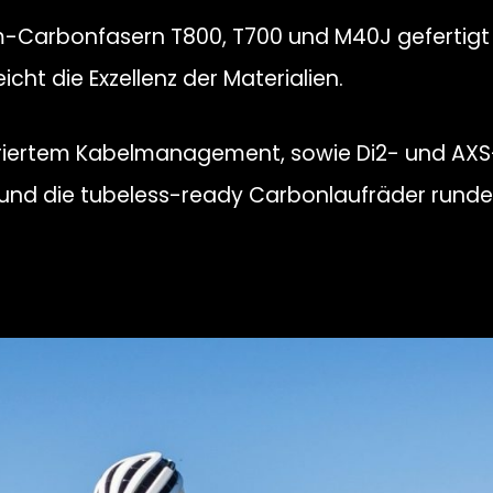
m-Carbonfasern T800, T700 und M40J gefertigt
cht die Exzellenz der Materialien.
egriertem Kabelmanagement, sowie Di2- und AXS
nd die tubeless-ready Carbonlaufräder rund