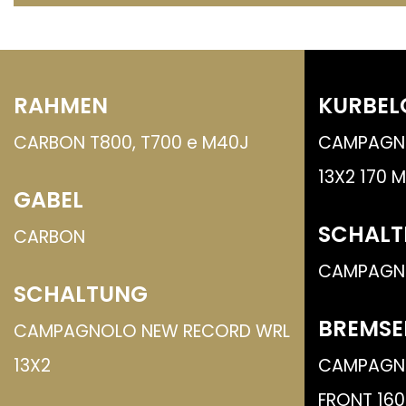
RAHMEN
KURBEL
CARBON T800, T700 e M40J
CAMPAGN
13X2 170 
GABEL
SCHALT
CARBON
CAMPAGN
SCHALTUNG
BREMSE
CAMPAGNOLO NEW RECORD WRL
13X2
CAMPAGN
FRONT 16