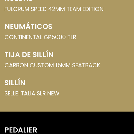
FULCRUM SPEED 42MM TEAM EDITION
NEUMÁTICOS
CONTINENTAL GP5000 TLR
TIJA DE SILLÍN
CARBON CUSTOM 15MM SEATBACK
SILLÍN
SELLE ITALIA SLR NEW
PEDALIER