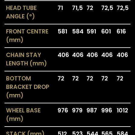
HEAD TUBE
71
71,5
72
72,5
72,5
ANGLE (°)
FRONT CENTRE
581
584
591
601
616
(mm)
CHAIN STAY
406
406
406
406
406
LENGTH (mm)
BOTTOM
72
72
72
72
72
BRACKET DROP
(mm)
WHEEL BASE
976
979
987
996
1012
(mm)
STACK (mm)
512
523
544
565
584