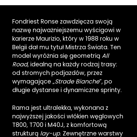
Fondriest Ronse zawdzięcza swoją
nazwę najważniejszemu wyścigowi w
karierze Maurizio, który w 1988 roku w
Belgii dał mu tytuł Mistrza Świata. Ten
model wyróżnia się geometrią
All
Road
, idealną na każdy rodzaj trasy:
od stromych podjazdów, przez
wymagające „
Strade Bianche
”, po
długie dystanse i dynamiczne sprinty.
Rama jest ultralekka, wykonana z
najwyższej jakości włókien węglowych
T800, T700 i M40J, z komfortową
strukturą
lay-up
. Zewnętrzne warstwy