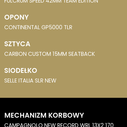
FULCRUM SPEED 42MM TEAM EDITION
OPONY
CONTINENTAL GP5000 TLR
SZTYCA
CARBON CUSTOM 15MM SEATBACK
SIODEŁKO
SELLE ITALIA SLR NEW
MECHANIZM KORBOWY
CAMPAGNOLO NEW RECORD WRL 13X2 170