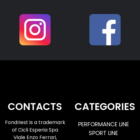
2026:
75
3
https://internationalbikefestival.com
/mappa/
Per registrarsi online:
https://internationalbikefestival.com
/biglietteria/
@internationalbikefestival
#fondriest #fondriestbici #road
#gravel #ibf
30
1
CONTACTS
CATEGORIES
Fondriest is a trademark
PERFORMANCE LINE
of Cicli Esperia Spa
SPORT LINE
Viale Enzo Ferrari,