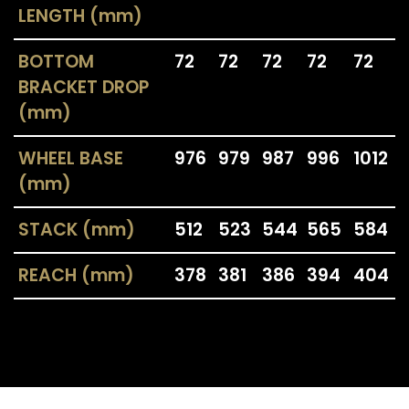
LENGTH (mm)
BOTTOM
72
72
72
72
72
BRACKET DROP
(mm)
WHEEL BASE
976
979
987
996
1012
(mm)
STACK (mm)
512
523
544
565
584
REACH (mm)
378
381
386
394
404