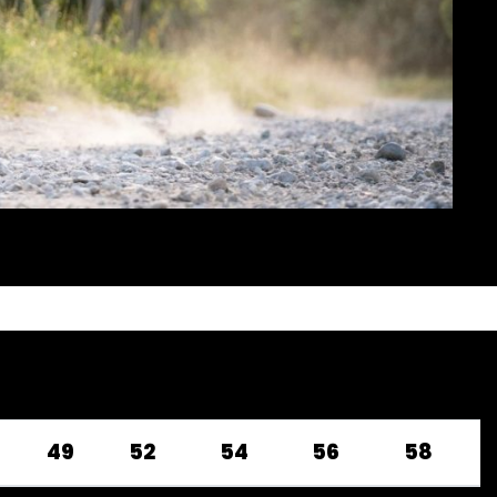
49
52
54
56
58