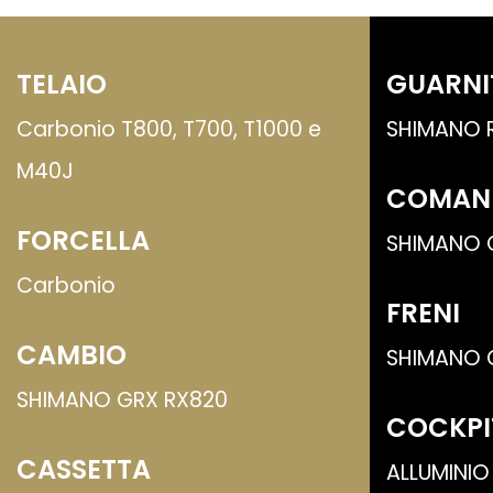
TELAIO
GUARNI
Carbonio T800, T700, T1000 e
SHIMANO 
M40J
COMAN
FORCELLA
SHIMANO G
Carbonio
FRENI
CAMBIO
SHIMANO 
SHIMANO GRX RX820
COCKPI
CASSETTA
ALLUMINIO