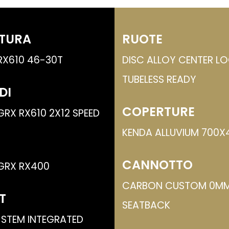
TURA
RUOTE
RX610 46-30T
DISC ALLOY CENTER L
TUBELESS READY
DI
COPERTURE
RX RX610 2X12 SPEED
KENDA ALLUVIUM 700X
CANNOTTO
GRX RX400
CARBON CUSTOM 0M
T
SEATBACK
 STEM INTEGRATED