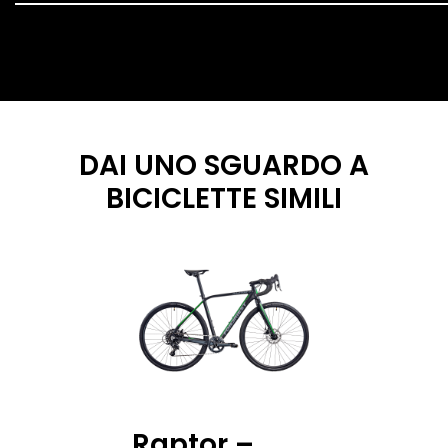
DAI UNO SGUARDO A
BICICLETTE SIMILI
CONTATTI
CATEGORIE
Fondriest è un marchio
PERFORMANCE LINE
di Cicli Esperia Spa
SPORT LINE
Raptor –
Viale Enzo Ferrari,