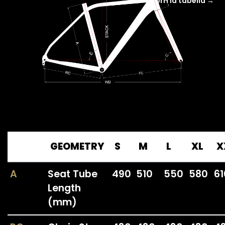
Scorri la tabella →
GEOMETRY
S
M
L
XL
X
A
Seat Tube
490
510
550
580
61
Length
(mm)