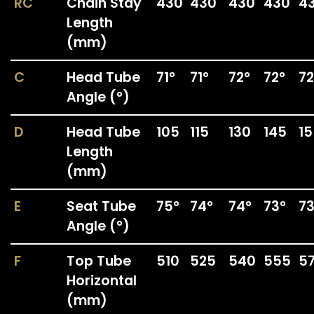
RC
Chain Stay
430
430
430
430
4
Length
(mm)
C
Head Tube
71°
71°
72°
72°
72
Angle (°)
D
Head Tube
105
115
130
145
15
Length
(mm)
E
Seat Tube
75°
74°
74°
73°
73
Angle (°)
F
Top Tube
510
525
540
555
5
Horizontal
(mm)