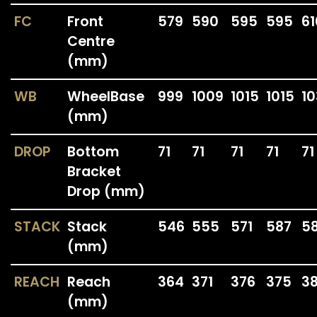
FC
Front
579
590
595
595
61
Centre
(mm)
WB
WheelBase
999
1009
1015
1015
1
(mm)
DROP
Bottom
71
71
71
71
71
Bracket
Drop (mm)
STACK
Stack
546
555
571
587
5
(mm)
REACH
Reach
364
371
376
375
3
(mm)